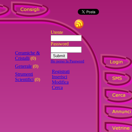
Utente
Password
Ceramiche &
Cristalli
(0)
Ho perso la Password
Generale
(0)
Registrati
Strumenti
Inserisci
Scientifici
(0)
Modifica
Cerca