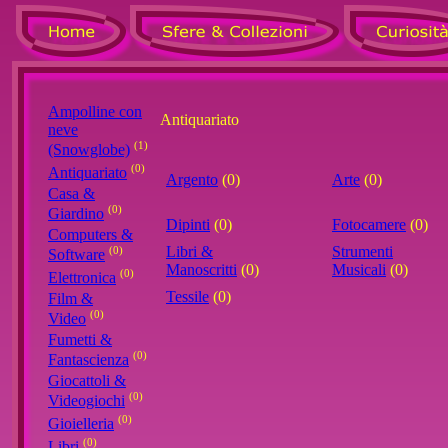
Ampolline con
Antiquariato
neve
(1)
(Snowglobe)
(0)
Antiquariato
Argento
(0)
Arte
(0)
Casa &
(0)
Giardino
Dipinti
(0)
Fotocamere
(0)
Computers &
Libri &
Strumenti
(0)
Software
Manoscritti
(0)
Musicali
(0)
(0)
Elettronica
Tessile
(0)
Film &
(0)
Video
Fumetti &
(0)
Fantascienza
Giocattoli &
(0)
Videogiochi
(0)
Gioielleria
(0)
Libri