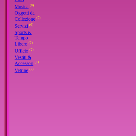
(0)
Musica
Oggetti da
(0)
Collezione
(0)
Servizi
Sports &
Tempo
(0)
Libero
(0)
Ufficio
Vestiti &
(0)
Accessori
(2)
Vetrine