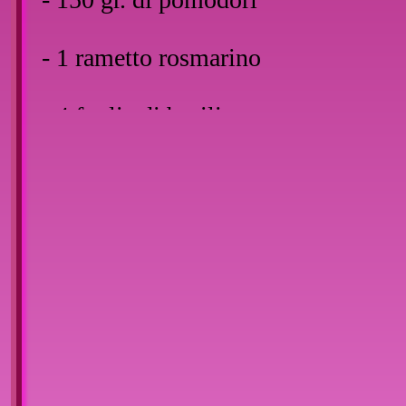
- 1 rametto rosmarino
- 4 foglie di basilico
- 1 dl di panna
- 20 gr. di parmigiano grattugiato
- sale q.b.
Preparazione:
Sbollentate i pomododori, privateli 
spezzettate grossolanamente la polpa