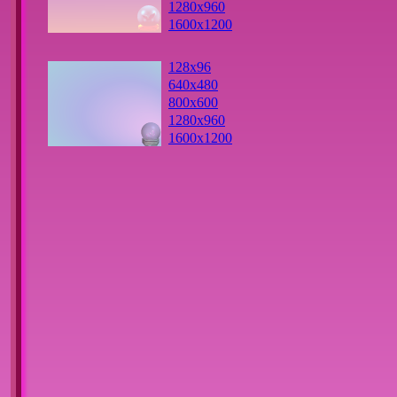
1280x960
1600x1200
128x96
640x480
800x600
1280x960
1600x1200