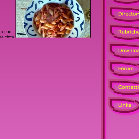
ro con
se circa
 lunghi
per 11
ro a fuoco medio.
con il preparato a base di pomodoro,
secondo i propri gusti.