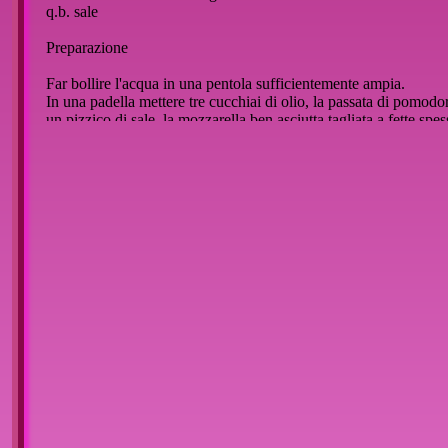
q.b. sale
Preparazione
Far bollire l'acqua in una pentola sufficientemente ampia.
In una padella mettere tre cucchiai di olio, la passata di pomodo
un pizzico di sale, la mozzarella ben asciutta tagliata a fette spes
un centimetro e il prosciutto privato del grasso e tagliato a pezzi
quanto ogni penna. Cospargere di basilico.
Immergere in acqua bollente e salata la pasta e lasciare cuocere 
minuti. Nel frattempo lasciar cuocere la mozzarella nel pomodo
Scolate la pasta e versatela nella padella per amalgamarla bene 
mozzarella e prosciutto.
Versare nei piatti e servire ben caldo.
Per chi lo gradisce è possibile aggiungere formaggio grattugiato 
Buon appetito!
::
Inserisci un commento
Nessun commento per questo articolo