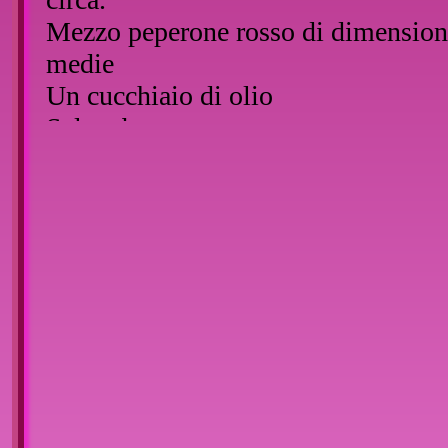
Mezzo peperone rosso di dimension
medie
Un cucchiaio di olio
Sale q.b.
Salvia q.b.
Prezzemolo q. b.
Mezzo bicchiere d'acqua.
Preparazione
:
Mettere in una padella mezzo la fett
pollo e versarvi sopra l'acqua, l'olio
pizzico di salvia e un pizzico di sale
Lasciare cuocere a fuoco medio