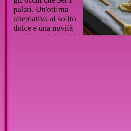
palati. Un'ottima
alternativa al solito
dolce e una novità
per i bambini. Io l'ho
ribattezzato il ghiacciolo invernale 
vedete un po' voi come chiamarlo. Vi
procedimento e gli accorgimenti per 
Ingredienti:
Per la pasta (io ho dimezzato le dosi
- 140g di farina 00
- 90g di burro
- 3-4 cucchiai di acqua ghiacciata
- 1 pizzico di sale
Per la crema di Philadelphia: