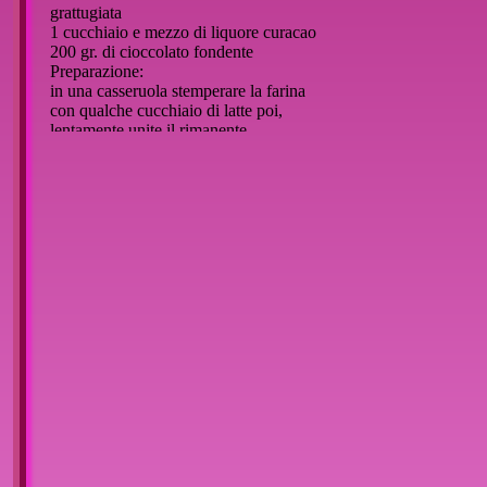
grattugiata
1 cucchiaio e mezzo di liquore curacao
200 gr. di cioccolato fondente
Preparazione:
in una casseruola stemperare la farina
con qualche cucchiaio di latte poi,
lentamente,unite il rimanente.
Mettete il composto sul fuoco (moderato)
e sempre mescolando, fatelo cuocere per
10 minuti. Toglietelo dal fuoco e
lasciatelo diventare freddo,rimestandolo
di tanto in tanto.Alla crema fredda
unite il succo di arancia e di limone,
la scorza grattugiata ed il liquore poi,
poco alla volta, il burro montato a
spuma con lo zucchero.
Tagliate il panettone orizzontalmente,
con un coltello per il pane in modo da
non sbriolarlo troppo, fatene 7 fette ed
a lato di ognuna infilate uno
stuzzicadenti.Così poi potrete
ricomporre il panettone esattamente.
Spruzzate ogni fetta con il succo di
arancia e spalmatela di crema.
Quando il panettone sarà ricomposto,