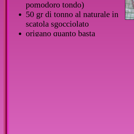
pomodoro tondo)
50 gr di tonno al naturale in
scatola sgocciolato
origano quanto basta
sale quanto basta
Inserire l'acqua in una pentola e asp
Nel frattempo tagliare a fette sottili
un filo d'olio ed il tonno in una pa
contenere la pasta una volta cotta, 
sale e uno di origano e lasciare cuoc
coperchio a fuoco medio per dieci m
Una volta che l'acqua inizia a bollire