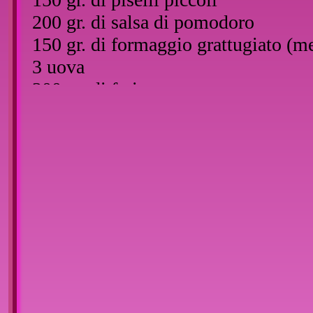
200 gr. di salsa di pomodoro
150 gr. di formaggio grattugiato (me
3 uova
200 gr. di farina
400 gr. di pangrattato
Sale
Pepe
Preparazione:
Per preparare gli arancini occorre pr
pentola d’acqua salata aggiungendo 
bustina di zafferano.
Quando sarà pronto e giallo grazie a
due o tre cucchiai d’olio per evitare