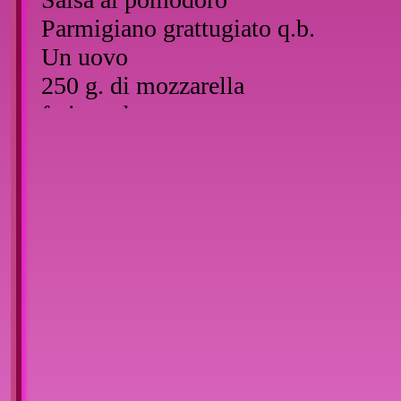
Parmigiano grattugiato q.b.
Un uovo
250 g. di mozzarella
farina q.b.
Pangrattato q.b.
Sale grosso
Olio q.b. per friggere
Preparazione:
Tagliare la mozzarella a piccoli cubet
scolarlo e, dopo averlo condito con 
parmigiano grattugiato lasciarlo raf
Versare in una ciotola due cucchiai 
dell'acqua, il tanto necessario da ott