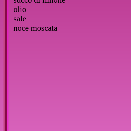
olio
sale
noce moscata
Preparazione:
Marinare la carne per mezza giornat
una presa di sale.
Con un cucchiaio di farina, uno di p
noce moscata preparare una pastella
di pollo scolati, mescolare bene e fr
::
Inserisci un commento