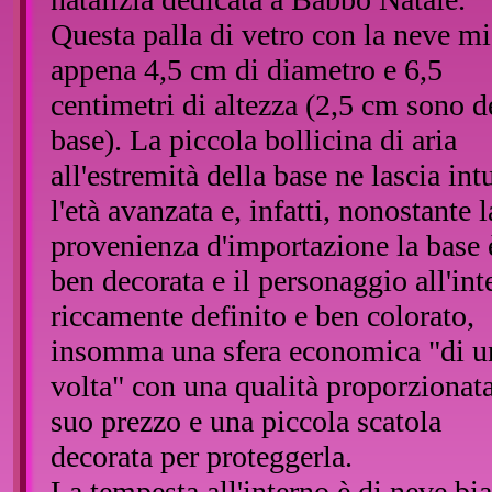
Questa palla di vetro con la neve m
appena 4,5 cm di diametro e 6,5
centimetri di altezza (2,5 cm sono d
base). La piccola bollicina di aria
all'estremità della base ne lascia int
l'età avanzata e, infatti, nonostante l
provenienza d'importazione la base 
ben decorata e il personaggio all'int
riccamente definito e ben colorato,
insomma una sfera economica "di u
volta" con una qualità proporzionata
suo prezzo e una piccola scatola
decorata per proteggerla.
La tempesta all'interno è di neve bi