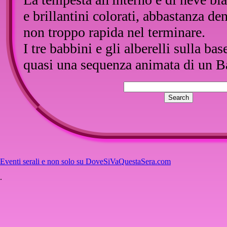
e brillantini colorati, abbastanza de
non troppo rapida nel terminare.
I tre babbini e gli alberelli sulla ba
quasi una sequenza animata di un 
magicamente sulla neve, tra gli albe
il suo sacco di doni per i bambini di
Cosa dire di più, una sfera davvero
perfetta per enfatizzare l'atmosfera 
spazio in casa. Lasciamo la parola al
Eventi serali e non solo su DoveSiVaQuestaSera.com
.