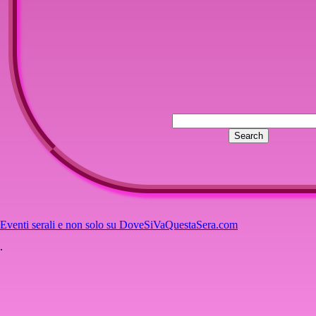
Pubblicato il
25-01-2014
Le feste invernali non finiscono mai, abbiamo da poco lasciato le 
affrontare la prossima che per fortuna dura un sol giorno e, alla
ma, almeno per chi forma una coppia, costringe a pensare a qua
Articolo completo
Articolo completo
:: Commenti: 0 ::
Inserisci un commento
La riparazione di una bolla con carillo
Autore
Claudio
Pubblicato il
05-10-2011
In questo articolo vedremo come è stata riparata la sfera dell'art
Tra le azioni preliminari c'è quella di ispezionare il fondo della 
Eventi serali e non solo su DoveSiVaQuestaSera.com
fortuna nel nostro caso è stata usata una colla che non indurisce
.
Articolo completo
Articolo completo
:: Commenti: 2 ::
Inserisci un commento