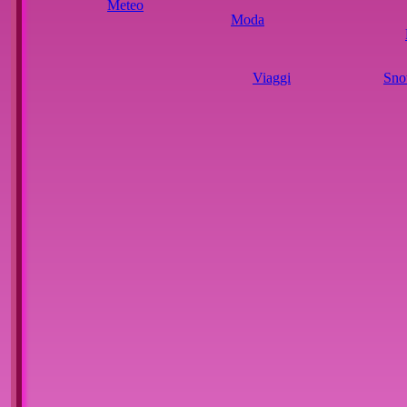
Meteo
Moda
Viaggi
Sno