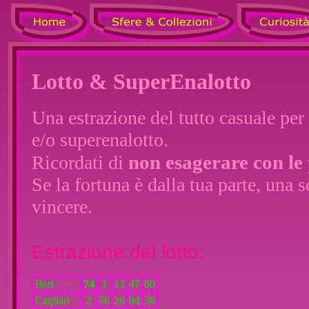
Lotto & SuperEnalotto
Una estrazione del tutto casuale per 
e/o superenalotto.
non esagerare con le
Ricordati di
Se la fortuna è dalla tua parte, una s
vincere.
Estrazione del lotto:
Bari
74
1
13
47
80
Cagliari
2
76
26
84
38