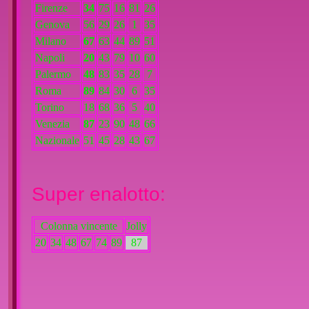
Firenze
34
75
16
81
26
Genova
56
29
26
1
35
Milano
67
63
44
89
51
Napoli
20
43
79
10
60
Palermo
48
83
35
28
7
Roma
89
84
30
6
35
Torino
18
68
36
5
40
Venezia
87
23
90
48
66
Nazionale
51
45
28
43
67
Super enalotto:
Colonna vincente
Jolly
20
34
48
67
74
89
87