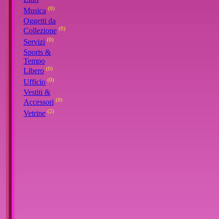
(0)
Musica
Oggetti da
(0)
Collezione
(0)
Servizi
Sports &
Tempo
(0)
Libero
(0)
Ufficio
Vestiti &
(0)
Accessori
(2)
Vetrine