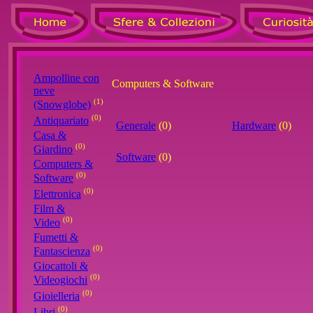
Ampolline con
Computers & Software
neve
(1)
(Snowglobe)
(0)
Antiquariato
Generale
(0)
Hardware
(0)
Casa &
(0)
Giardino
Software
(0)
Computers &
(0)
Software
(0)
Elettronica
Film &
(0)
Video
Fumetti &
(0)
Fantascienza
Giocattoli &
(0)
Videogiochi
(0)
Gioielleria
(0)
Libri