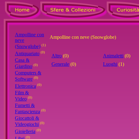
Ampolline con
Ampolline con neve (Snowglobe)
neve
(1)
(Snowglobe)
(0)
Antiquariato
Altro
(0)
Animaletti
(0)
Casa &
Generale
(0)
Luoghi
(1)
(0)
Giardino
Computers &
(0)
Software
(0)
Elettronica
Film &
(0)
Video
Fumetti &
(0)
Fantascienza
Giocattoli &
(0)
Videogiochi
(0)
Gioielleria
(0)
Libri