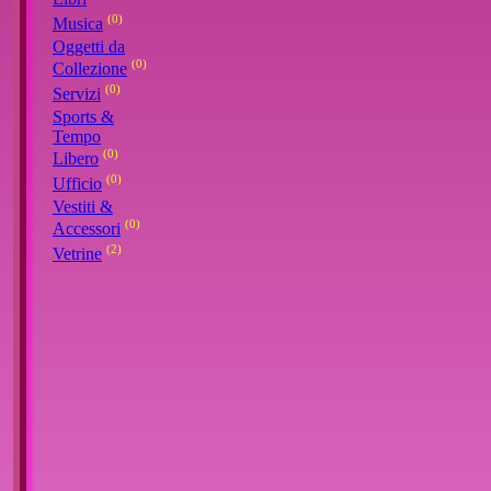
(0)
Musica
Oggetti da
(0)
Collezione
(0)
Servizi
Sports &
Tempo
(0)
Libero
(0)
Ufficio
Vestiti &
(0)
Accessori
(2)
Vetrine