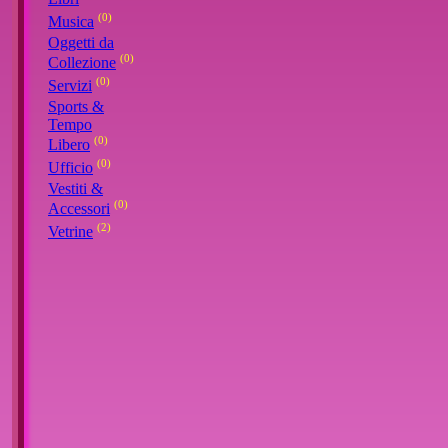
(0)
Musica
Oggetti da
(0)
Collezione
(0)
Servizi
Sports &
Tempo
(0)
Libero
(0)
Ufficio
Vestiti &
(0)
Accessori
(2)
Vetrine