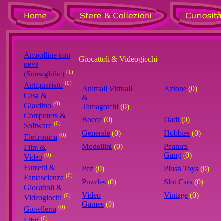
Ampolline con
Giocattoli & Videogiochi
neve
(1)
(Snowglobe)
(0)
Antiquariato
Animali Virtuali
Azione
(0)
Casa &
&
(0)
Giardino
Tamagotchi
(0)
Computers &
Bocce
(0)
Dadi
(0)
(0)
Software
Generale
(0)
Hobbies
(0)
(0)
Elettronica
Modellini
(0)
Peanuts
Film &
Gang
(0)
(0)
Video
Fumetti &
Pez
(0)
Plush Toys
(0)
(0)
Fantascienza
Puzzles
(0)
Slot Cars
(0)
Giocattoli &
Video
Vintage
(0)
(0)
Videogiochi
Games
(0)
(0)
Gioielleria
(0)
Libri