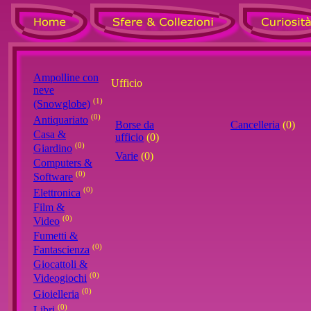
Ampolline con
Ufficio
neve
(1)
(Snowglobe)
(0)
Antiquariato
Borse da
Cancelleria
(0)
Casa &
ufficio
(0)
(0)
Giardino
Varie
(0)
Computers &
(0)
Software
(0)
Elettronica
Film &
(0)
Video
Fumetti &
(0)
Fantascienza
Giocattoli &
(0)
Videogiochi
(0)
Gioielleria
(0)
Libri