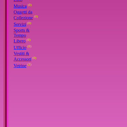
(0)
Musica
Oggetti da
(0)
Collezione
(0)
Servizi
Sports &
Tempo
(0)
Libero
(0)
Ufficio
Vestiti &
(0)
Accessori
(2)
Vetrine