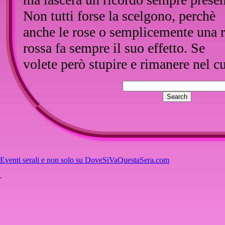
Non tutti forse la scelgono, perchè
anche le rose o semplicemente una 
rossa fa sempre il suo effetto. Se
volete però stupire e rimanere nel c
di chi sapete voi, questa snowglobe 
al caso vostro.Con l'effetto neve ch
capovolgendo si nota, ha un roman
tutto suo.
Eventi serali e non solo su DoveSiVaQuestaSera.com
.
::
Inserisci un commento
Nessun commento per questo artico