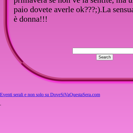
paio dovete averle ok???;).La sensua
è donna!!!
::
Inserisci un commento
Nessun commento per questo artico
Eventi serali e non solo su DoveSiVaQuestaSera.com
.