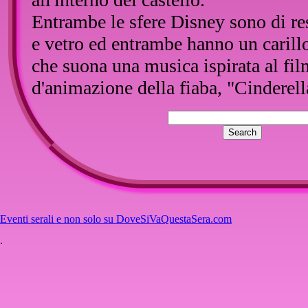
Entrambe le sfere Disney sono di re
e vetro ed entrambe hanno un carill
che suona una musica ispirata al fil
d'animazione della fiaba, "Cinderell
la prima sfera e "Bibbidi-Bobbidi-B
sfera con il castello, dipinta a mano
18 per un diametro dell'ampolla di
sfera, a destra, è un po' più piccol
e abbastanza grande infatti misura c
un diametro di 15 cm. Entrambe le 
Eventi serali e non solo su DoveSiVaQuestaSera.com
meccanismo meccanico che consente 
.
"snowstorm" di brillantini e alla se
personaggi. La prima sfera ha necess
perché è dotata di una "magica luce 