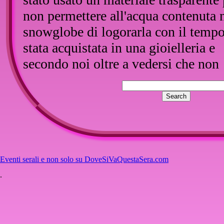
non permettere all'acqua contenuta 
snowglobe di logorarla con il tempo
stata acquistata in una gioielleria e
secondo noi oltre a vedersi che non
costa proprio pochissimo, ci è stato
confermato dal nostro amico. Una
snowglobe che fa figura tra il vostr
argento se lo avete o semplicemente
nella camera di un piccolo arrivato. 
anche dotato di carillon che fa da n
Eventi serali e non solo su DoveSiVaQuestaSera.com
nanna. Ottima scelta caro amico, un
.
regalo davvero e auguri!