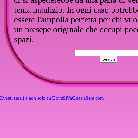
tema natalizio. In ogni caso potrebb
essere l'ampolla perfetta per chi vuo
un presepe originale che occupi poc
spazi.
Infine una menzione speciale va all
decorazione della base, davvero ben
fatta, con personaggi che rasentano l
molto più di quelli all'interno, ma de
poiché la presenza del liquido tende
forme.
Eventi serali e non solo su DoveSiVaQuestaSera.com
La presenza della bolla di aria nel l
.
l'anzianità (oltre un decennio) e com
volta, la qualità è ben superiore risp
categoria attualmente in commercio