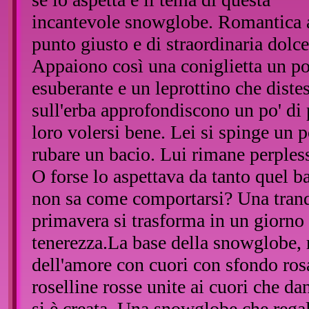
incantevole snowglobe. Romantica 
punto giusto e di straordinaria dolce
Appaiono così una coniglietta un po
esuberante e un leprottino che distes
sull'erba approfondiscono un po' di 
loro volersi bene. Lei si spinge un po
rubare un bacio. Lui rimane perples
O forse lo aspettava da tanto quel ba
non sa come comportarsi? Una tranqu
primavera si trasforma in un giorno
tenerezza.La base della snowglobe, 
dell'amore con cuori con sfondo ro
roselline rosse unite ai cuori che da
si è creata. Una snowglobe che reg