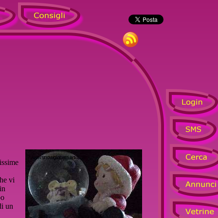
lissime
he vi
in
bo
di un