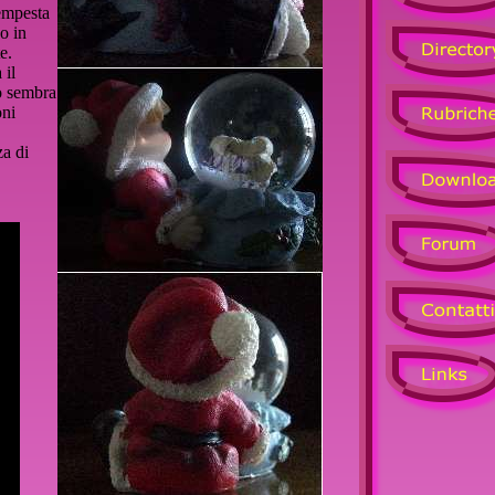
tempesta
no in
e.
 il
to sembra
oni
za di