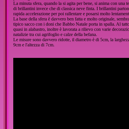
La minuta sfera, quando la si agita per bene, si anima con una 
di brillantini invece che di classica neve finta. I brillantini parto
rapida accelerazione per poi rallentare e posarsi molto lentament
La base della sfera è davvero ben fatta e molto originale, sembra
tipico sacco con i doni che Babbo Natale porta in spalla. Al tat
quasi in alabastro, inoltre è lavorata a rilievo con varie decorazi
natalizie tra cui agrifoglio e calze della befana.
Le misure sono davvero ridotte, il diametro è di 5cm, la larghez
9cm e l'altezza di 7cm.