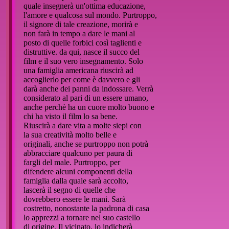
quale insegnerà un'ottima educazione,
l'amore e qualcosa sul mondo. Purtroppo,
il signore di tale creazione, morirà e
non farà in tempo a dare le mani al
posto di quelle forbici così taglienti e
distruttive. da qui, nasce il succo del
film e il suo vero insegnamento. Solo
una famiglia americana riuscirà ad
accoglierlo per come è davvero e gli
darà anche dei panni da indossare. Verrà
considerato al pari di un essere umano,
anche perchè ha un cuore molto buono e
chi ha visto il film lo sa bene.
Riuscirà a dare vita a molte siepi con
la sua creatività molto belle e
originali, anche se purtroppo non potrà
abbracciare qualcuno per paura di
fargli del male. Purtroppo, per
difendere alcuni componenti della
famiglia dalla quale sarà accolto,
lascerà il segno di quelle che
dovrebbero essere le mani. Sarà
costretto, nonostante la padrona di casa
lo apprezzi a tornare nel suo castello
di origine. Il vicinato, lo indicherà